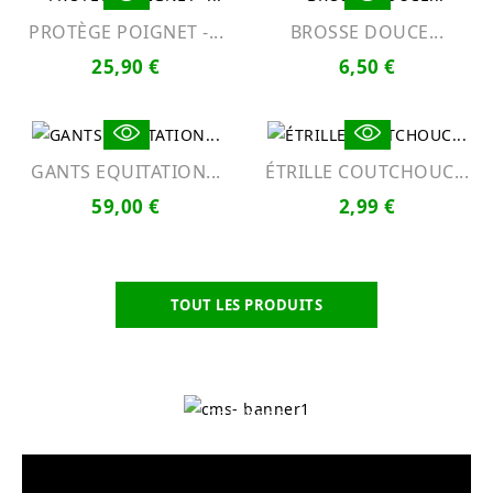
PROTÈGE POIGNET -...
BROSSE DOUCE...
25,90 €
6,50 €
GANTS EQUITATION...
ÉTRILLE COUTCHOUC...
59,00 €
2,99 €
TOUT LES PRODUITS
LES
Asselven
PARTENAIRES
Challenge
Vendée
Poney