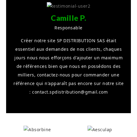
CDE 85
Lycée
Camille P.
Georges
Clemenceau
Responsable
CCI de
Créer notre site SP DISTRIBUTION SAS était
Nou
Bazoge en
essentiel aux demandes de nos clients, chaques
not
Pareds
jours nous nous efforçons d'ajouter un maximum
m
CSI de
Nantes
de références bien que nous en possédons des
atte
Winter Jump
milliers, contactez-nous pour commander une
une r
Parc
référence qui n'apparaît pas encore sur notre site
Equestre du
: contact.spdistribution@gmail.com
Bocage