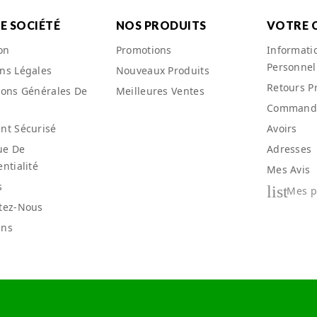
E SOCIÉTÉ
NOS PRODUITS
VOTRE 
on
Promotions
Informati
Personnel
ns Légales
Nouveaux Produits
Retours P
ions Générales De
Meilleures Ventes
Command
nt Sécurisé
Avoirs
ue De
Adresses
ntialité
Mes Avis
s
list
Mes po
tez-Nous
ins