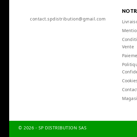
NOTR
contact.spdistribution@gmail.com
Livrais
Mentio
Condit
Vente
Paieme
Politiq
Confide
Cookie
Contac
Magas
© 2026 - SP DISTRIBUTION SAS