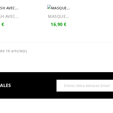
 AVEC...
MASQUE...
 €
16,90 €
de 16 article(s)
IALES