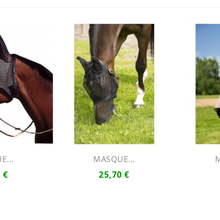
...
MASQUE...
M
 €
25,70 €