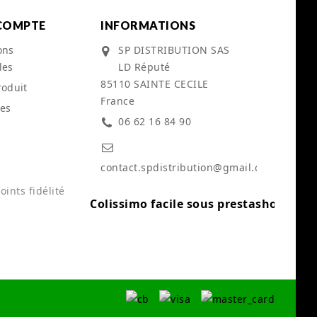
COMPTE
INFORMATIONS
ons
SP DISTRIBUTION SAS
les
LD Réputé
85110 SAINTE CECILE
roduit
France
es
06 62 16 84 90
contact.spdistribution@gmail.com
ints fidélité
Colissimo facile sous prestashop