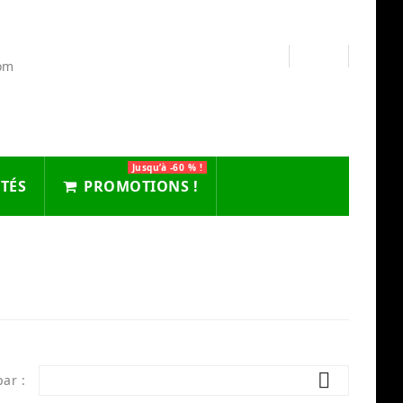
com
Jusqu’à -60 % !
TÉS
PROMOTIONS !

par :