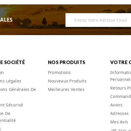
IALES
E SOCIÉTÉ
NOS PRODUITS
VOTRE 
on
Promotions
Informati
Personnel
ns Légales
Nouveaux Produits
Retours P
ions Générales De
Meilleures Ventes
Command
nt Sécurisé
Avoirs
ue De
Adresses
ntialité
Mes Avis
s
Mes po