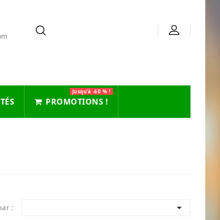
com
Jusqu’à -60 % !
TÉS
PROMOTIONS !

par :