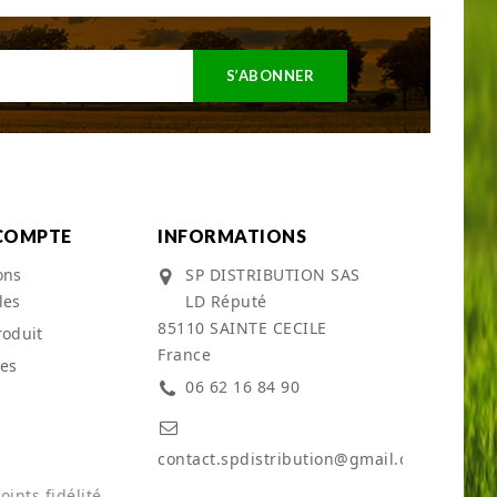
COMPTE
INFORMATIONS
ons
SP DISTRIBUTION SAS
les
LD Réputé
85110 SAINTE CECILE
roduit
France
es
06 62 16 84 90
contact.spdistribution@gmail.com
ints fidélité