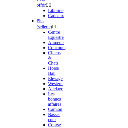
offrir


Librairie
Cadeaux
Plus
(sellerie)


Centre
Equestre
Aliments
Concours
Chiens
&
Chats
Horse
Ball
Elevage
Western
Attelage
Les
bonnes
affaires
Camion
Basse-
cour
Course