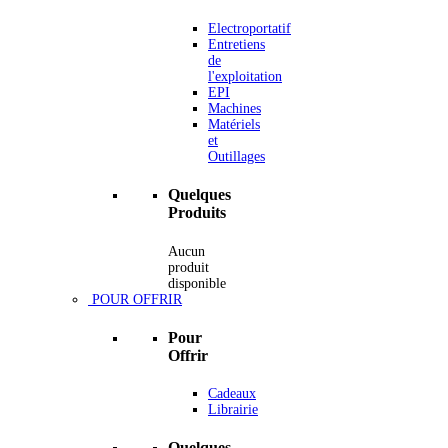
Electroportatif
Entretiens
de
l'exploitation
EPI
Machines
Matériels
et
Outillages
Quelques
Produits
Aucun
produit
disponible
POUR OFFRIR
Pour
Offrir
Cadeaux
Librairie
Quelques