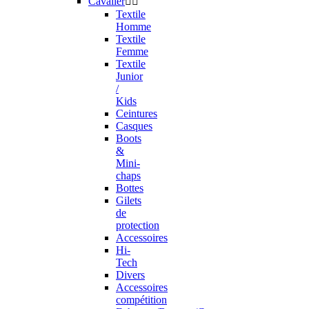
Cavalier


Textile
Homme
Textile
Femme
Textile
Junior
/
Kids
Ceintures
Casques
Boots
&
Mini-
chaps
Bottes
Gilets
de
protection
Accessoires
Hi-
Tech
Divers
Accessoires
compétition