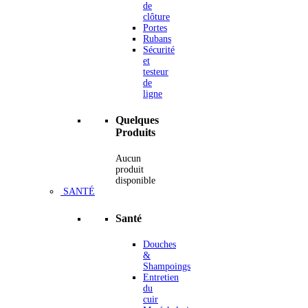
de
clôture
Portes
Rubans
Sécurité
et
testeur
de
ligne
Quelques
Produits
Aucun
produit
disponible
SANTÉ
Santé
Douches
&
Shampoings
Entretien
du
cuir