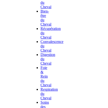
du
Cheval
Bien-
être
du
Cheval
Récupération
du
Cheval
Convalescence
du
Cheval
Digestion
du
Cheval
Foie
&
Rein
du
Cheval
Respiration
du
Cheval
Soins
des