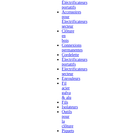
Éléctrificateurs
portatifs
Accessoires
pour
Électrificateurs
secteur
Clôture
en
bois
Connexions
permanentes
Cordelette
Électrificateurs
portatifs
Electrificateurs
secteur
Enrouleurs
Fil
acier
galva
& alu
Fils
Isolateurs
Outils
pour
la
clôture
Piquets