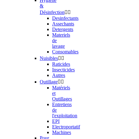
Hygiène
&
Désinfection


Desinfectants
Assechants
Detergents
Materiels
de
lavage
Consomables
Nuisibles


Raticides
Insecticides
Autres
Outillage


Matériels
et
Outillages
Entretiens
de
l'exploitation
EPI
Electroportatif
Machines
Pour