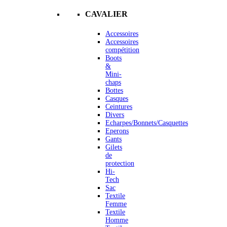
CAVALIER
Accessoires
Accessoires
compétition
Boots
&
Mini-
chaps
Bottes
Casques
Ceintures
Divers
Echarpes/Bonnets/Casquettes
Eperons
Gants
Gilets
de
protection
Hi-
Tech
Sac
Textile
Femme
Textile
Homme