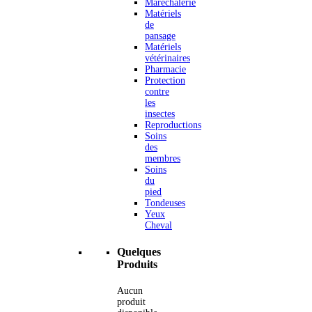
Maréchalerie
Matériels
de
pansage
Matériels
vétérinaires
Pharmacie
Protection
contre
les
insectes
Reproductions
Soins
des
membres
Soins
du
pied
Tondeuses
Yeux
Cheval
Quelques
Produits
Aucun
produit