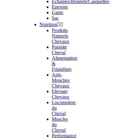
Echarpes/Bonnets/Casquettes
Eperons
Gants
Sac
Nutrition


Produits
Naturels
Chevaux
Parasite
Cheval
Alimentation
&
Friandises
Anti-
Mouches
Chevaux
Elevage
Chevaux
Locomotion
du
Cheval
Muscles
du
Cheval
Performance