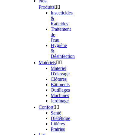
Nos
Produits


Insecticides
&
Raticides
Traitement
de
l'eau
Hygiène
&
Désinfection
Matériels


Materiel
D'élevage
Clôtures
Bâtiments
Outillages
Machines
Jardinage
Confort


Santé
Diététique
Litières
Prairies
Les