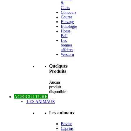
&
Chats
Concours
Course
Elevage
Ethologie
Horse
Ball
Les
bonnes
affaires
Western
Quelques
Produits
Aucun
produit
disponible
AGRICULTURE
LES ANIMAUX
Les animaux
Bovins
Caprins