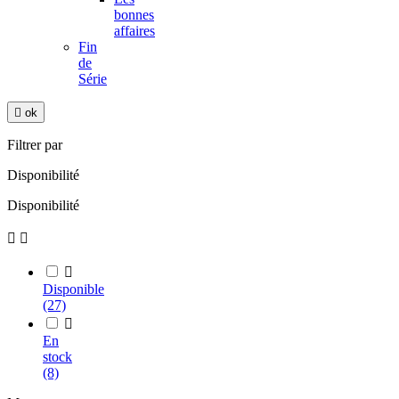
bonnes
affaires
Fin
de
Série

ok
Filtrer par
Disponibilité
Disponibilité



Disponible
(27)

En
stock
(8)