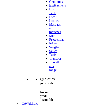
Crampons
Enrênements
Hi-
Tech
Licols
Longes
Masques
à
mouches
Mors
Protections
Rênes
Sangles
Selles
Tapis
Transport
Travail
à la
longe
Quelques
produits
Aucun
produit
disponible
CAVALIER