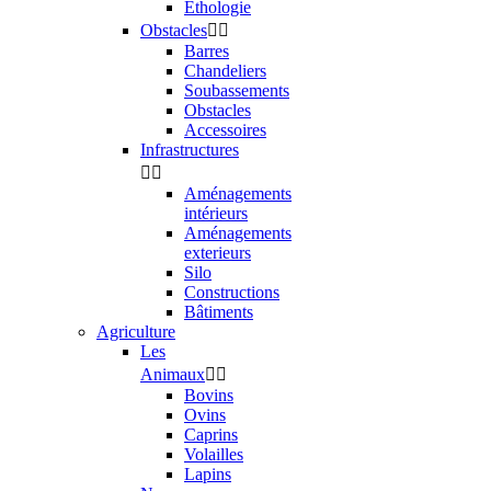
Ethologie
Obstacles


Barres
Chandeliers
Soubassements
Obstacles
Accessoires
Infrastructures


Aménagements
intérieurs
Aménagements
exterieurs
Silo
Constructions
Bâtiments
Agriculture
Les
Animaux


Bovins
Ovins
Caprins
Volailles
Lapins