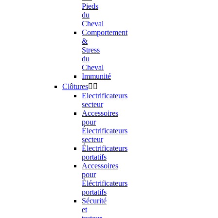
Pieds
du
Cheval
Comportement
&
Stress
du
Cheval
Immunité
Clôtures


Electrificateurs
secteur
Accessoires
pour
Électrificateurs
secteur
Électrificateurs
portatifs
Accessoires
pour
Éléctrificateurs
portatifs
Sécurité
et