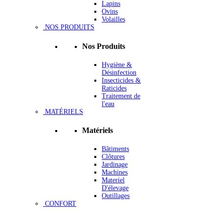
Lapins
Ovins
Volailles
NOS PRODUITS
Nos Produits
Hygiène &
Désinfection
Insecticides &
Raticides
Traitement de
l'eau
MATÉRIELS
Matériels
Bâtiments
Clôtures
Jardinage
Machines
Materiel
D'élevage
Outillages
CONFORT