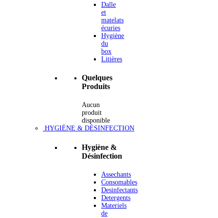
Dalle
et
matelats
écuries
Hygiène
du
box
Litières
Quelques
Produits
Aucun
produit
disponible
HYGIÈNE & DÉSINFECTION
Hygiène &
Désinfection
Assechants
Consomables
Desinfectants
Detergents
Materiels
de