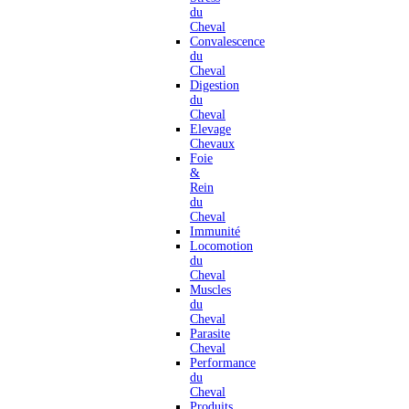
du
Cheval
Convalescence
du
Cheval
Digestion
du
Cheval
Elevage
Chevaux
Foie
&
Rein
du
Cheval
Immunité
Locomotion
du
Cheval
Muscles
du
Cheval
Parasite
Cheval
Performance
du
Cheval
Produits