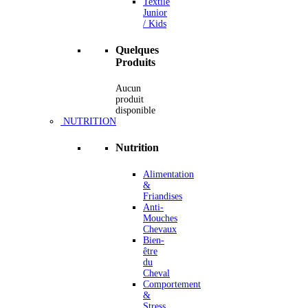
Textile
Junior
/ Kids
Quelques
Produits
Aucun
produit
disponible
NUTRITION
Nutrition
Alimentation
&
Friandises
Anti-
Mouches
Chevaux
Bien-
être
du
Cheval
Comportement
&
Stress