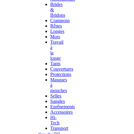
Brides
&
Bridons
Crampons
Rênes
Longes
Mors
Travail
à
la
longe
Tapis
Couvertures
Protections
Masques
à
mouches
Selles
Sangles
Enrênements
Accessoires
Hi-
Tech
Transport