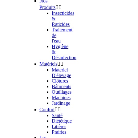
Nos
Produits


Insecticides
&
Raticides
Traitement
de
l'eau
Hygiène
&
Désinfection
Matériels


Materiel
D'élevage
Clôtures
Bâtiments
Outillages
Machines
Jardinage
Confort


Santé
Diététique
Litières
Prairies
Les