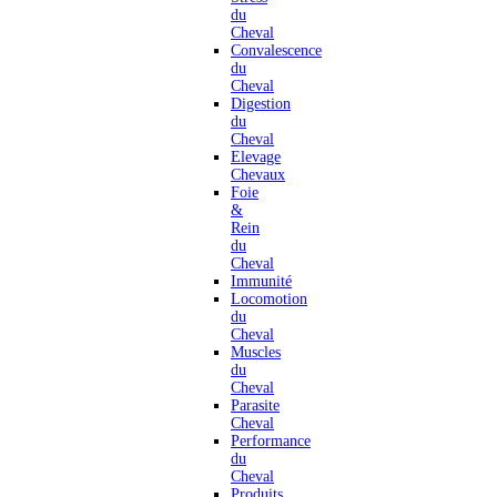
du
Cheval
Convalescence
du
Cheval
Digestion
du
Cheval
Elevage
Chevaux
Foie
&
Rein
du
Cheval
Immunité
Locomotion
du
Cheval
Muscles
du
Cheval
Parasite
Cheval
Performance
du
Cheval
Produits