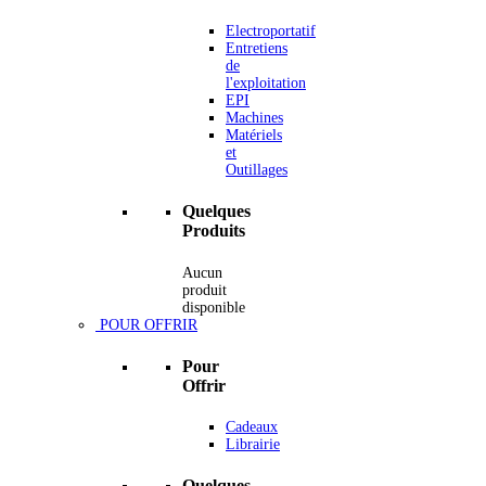
Electroportatif
Entretiens
de
l'exploitation
EPI
Machines
Matériels
et
Outillages
Quelques
Produits
Aucun
produit
disponible
POUR OFFRIR
Pour
Offrir
Cadeaux
Librairie
Quelques