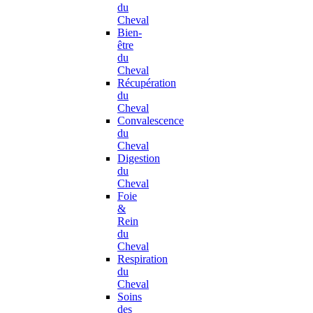
du
Cheval
Bien-
être
du
Cheval
Récupération
du
Cheval
Convalescence
du
Cheval
Digestion
du
Cheval
Foie
&
Rein
du
Cheval
Respiration
du
Cheval
Soins
des