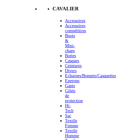
CAVALIER
Accessoires
Accessoires
compétition
Boots
&
Mini-
chaps
Bottes
Casques
Ceintures
Divers
Echarpes/Bonnets/Casquettes
Eperons
Gants
Gilets
de
protection
Hi-
Tech
Sac
Textile
Femme
Textile
Homme