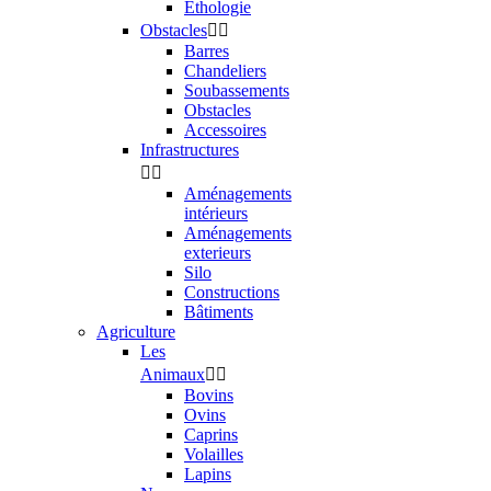
Ethologie
Obstacles


Barres
Chandeliers
Soubassements
Obstacles
Accessoires
Infrastructures


Aménagements
intérieurs
Aménagements
exterieurs
Silo
Constructions
Bâtiments
Agriculture
Les
Animaux


Bovins
Ovins
Caprins
Volailles
Lapins