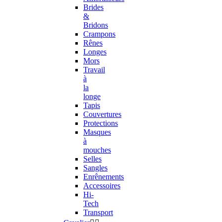
Brides
&
Bridons
Crampons
Rênes
Longes
Mors
Travail
à
la
longe
Tapis
Couvertures
Protections
Masques
à
mouches
Selles
Sangles
Enrênements
Accessoires
Hi-
Tech
Transport