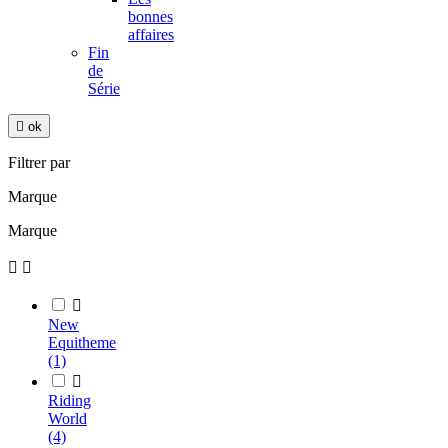
bonnes
affaires
Fin
de
Série

ok
Filtrer par
Marque
Marque



New
Equitheme
(1)

Riding
World
(4)