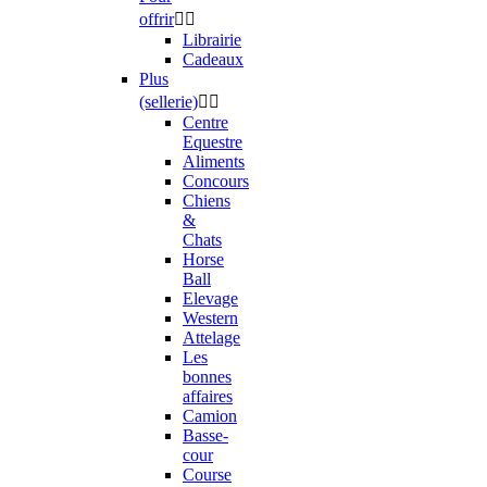
offrir


Librairie
Cadeaux
Plus
(sellerie)


Centre
Equestre
Aliments
Concours
Chiens
&
Chats
Horse
Ball
Elevage
Western
Attelage
Les
bonnes
affaires
Camion
Basse-
cour
Course