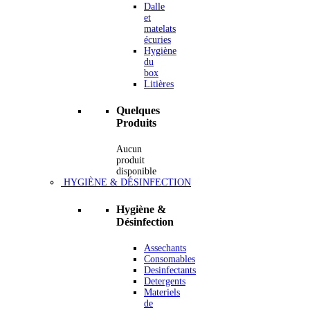
Dalle
et
matelats
écuries
Hygiène
du
box
Litières
Quelques
Produits
Aucun
produit
disponible
HYGIÈNE & DÉSINFECTION
Hygiène &
Désinfection
Assechants
Consomables
Desinfectants
Detergents
Materiels
de