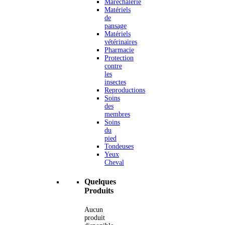
Maréchalerie
Matériels
de
pansage
Matériels
vétérinaires
Pharmacie
Protection
contre
les
insectes
Reproductions
Soins
des
membres
Soins
du
pied
Tondeuses
Yeux
Cheval
Quelques
Produits
Aucun
produit