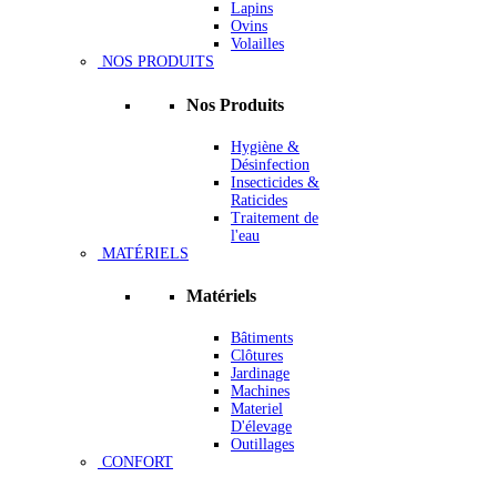
Lapins
Ovins
Volailles
NOS PRODUITS
Nos Produits
Hygiène &
Désinfection
Insecticides &
Raticides
Traitement de
l'eau
MATÉRIELS
Matériels
Bâtiments
Clôtures
Jardinage
Machines
Materiel
D'élevage
Outillages
CONFORT