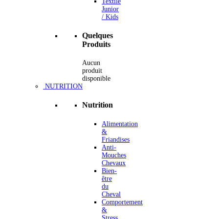
Textile
Junior
/ Kids
Quelques
Produits
Aucun
produit
disponible
NUTRITION
Nutrition
Alimentation
&
Friandises
Anti-
Mouches
Chevaux
Bien-
être
du
Cheval
Comportement
&
Stress