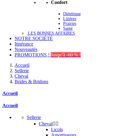
Confort
Diététique
Litières
Prairies
Santé
LES BONNES AFFAIRES
NOTRE SOCIÉTÉ
Itinérance
Nouveautés
PROMOTIONS !
Jusqu’à -60 % !
Accueil
Sellerie
Cheval
Brides & Bridons
Accueil
Accueil
Sellerie
Cheval


Licols
Amortisseurs