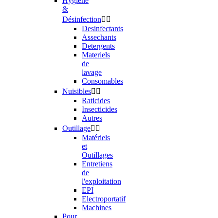
Hygiène
&
Désinfection


Desinfectants
Assechants
Detergents
Materiels
de
lavage
Consomables
Nuisibles


Raticides
Insecticides
Autres
Outillage


Matériels
et
Outillages
Entretiens
de
l'exploitation
EPI
Electroportatif
Machines
Pour