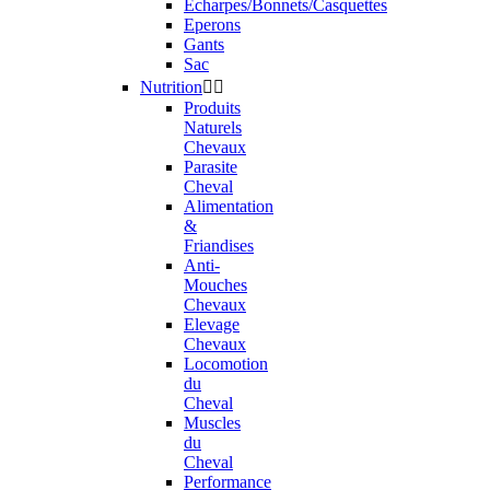
Echarpes/Bonnets/Casquettes
Eperons
Gants
Sac
Nutrition


Produits
Naturels
Chevaux
Parasite
Cheval
Alimentation
&
Friandises
Anti-
Mouches
Chevaux
Elevage
Chevaux
Locomotion
du
Cheval
Muscles
du
Cheval
Performance