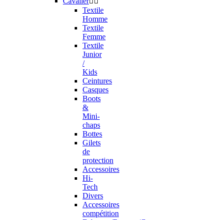
Cavalier


Textile
Homme
Textile
Femme
Textile
Junior
/
Kids
Ceintures
Casques
Boots
&
Mini-
chaps
Bottes
Gilets
de
protection
Accessoires
Hi-
Tech
Divers
Accessoires
compétition