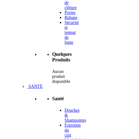
de
clôture
Portes
Rubans
Sécurité
et
testeur
de
ligne
Quelques
Produits
Aucun
produit
disponible
SANTÉ
Santé
Douches
&
Shampoings
Entretien
du
cuir