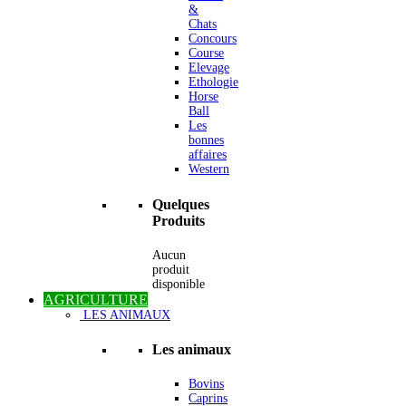
&
Chats
Concours
Course
Elevage
Ethologie
Horse
Ball
Les
bonnes
affaires
Western
Quelques
Produits
Aucun
produit
disponible
AGRICULTURE
LES ANIMAUX
Les animaux
Bovins
Caprins