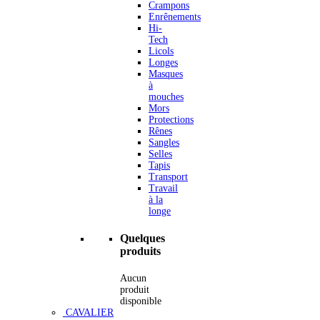
Crampons
Enrênements
Hi-
Tech
Licols
Longes
Masques
à
mouches
Mors
Protections
Rênes
Sangles
Selles
Tapis
Transport
Travail
à la
longe
Quelques
produits
Aucun
produit
disponible
CAVALIER