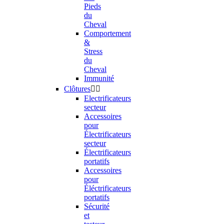
Pieds
du
Cheval
Comportement
&
Stress
du
Cheval
Immunité
Clôtures


Electrificateurs
secteur
Accessoires
pour
Électrificateurs
secteur
Électrificateurs
portatifs
Accessoires
pour
Éléctrificateurs
portatifs
Sécurité
et